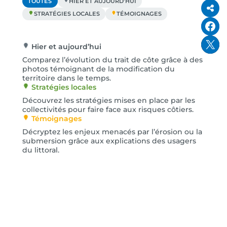
TOUTES
HIER ET AUJOURD’HUI
PART
STRATÉGIES LOCALES
TÉMOIGNAGES
Partager
Partager sur X
Hier et aujourd’hui
Comparez l’évolution du trait de côte grâce à des
photos témoignant de la modification du
territoire dans le temps.
Stratégies locales
Découvrez les stratégies mises en place par les
collectivités pour faire face aux risques côtiers.
Témoignages
Décryptez les enjeux menacés par l’érosion ou la
submersion grâce aux explications des usagers
du littoral.