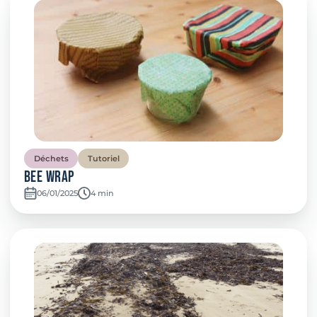
Déchets
Tutoriel
Bee Wrap
06/01/2025
Temps de lecture:
4 min