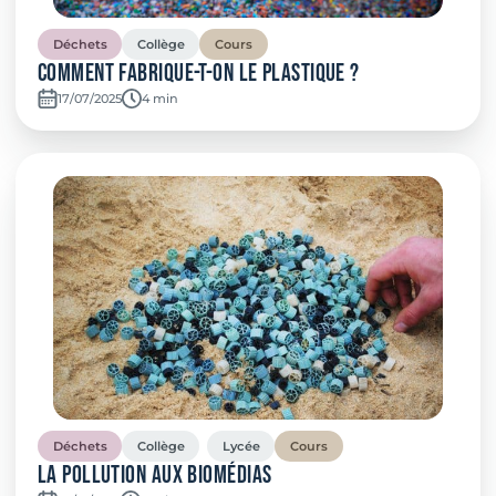
Déchets
Collège
Cours
Comment fabrique-t-on le plastique ?
17/07/2025
Temps de lecture:
4 min
Déchets
Collège
Lycée
Cours
La pollution aux biomédias