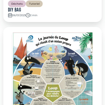
Déchets
Tutoriel
DIY BAG
06/01/2025
Temps de lecture:
2 min