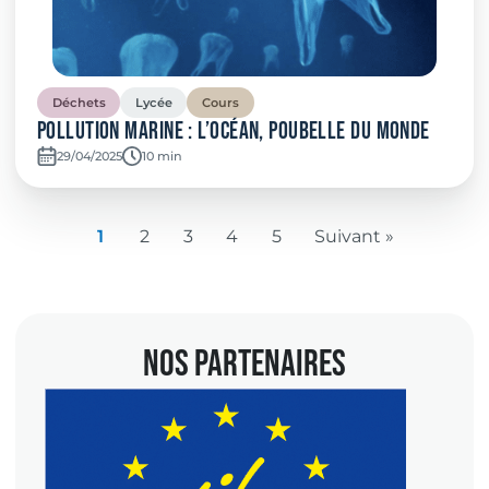
Déchets
Lycée
Cours
Pollution marine : l’Océan, poubelle du monde
29/04/2025
Temps de lecture:
10 min
1
2
3
4
5
Suivant »
NOS PARTENAIRES