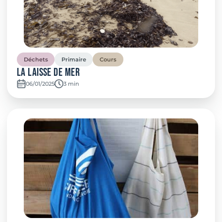
Déchets
Primaire
Cours
La Laisse de Mer
06/01/2025
Temps de lecture:
3 min