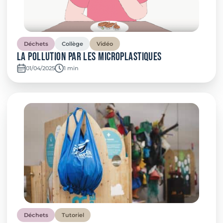
Déchets
Collège
Vidéo
La Pollution par les Microplastiques
01/04/2025
Temps de lecture:
1 min
Déchets
Tutoriel