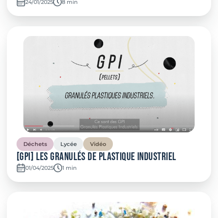
24/01/2025
Temps de lecture:
8 min
Déchets
Lycée
Vidéo
[GPI] Les Granulés de plastique industriel
01/04/2025
Temps de lecture:
1 min