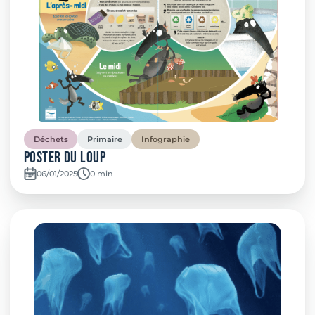
Déchets
Primaire
Infographie
Poster du loup
06/01/2025
Temps de lecture:
0 min