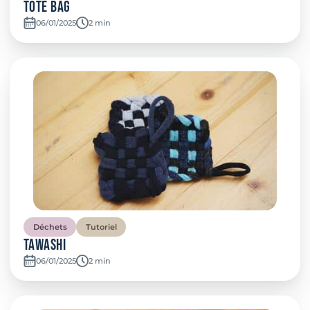
Tote Bag
06/01/2025
Temps de lecture:
2 min
Déchets
Tutoriel
Tawashi
06/01/2025
Temps de lecture:
2 min