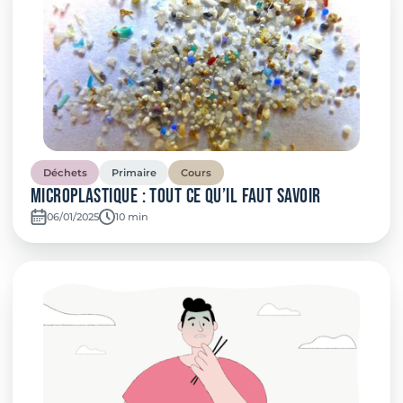
Déchets
Primaire
Cours
Microplastique : Tout ce qu’il faut savoir
06/01/2025
Temps de lecture:
10 min