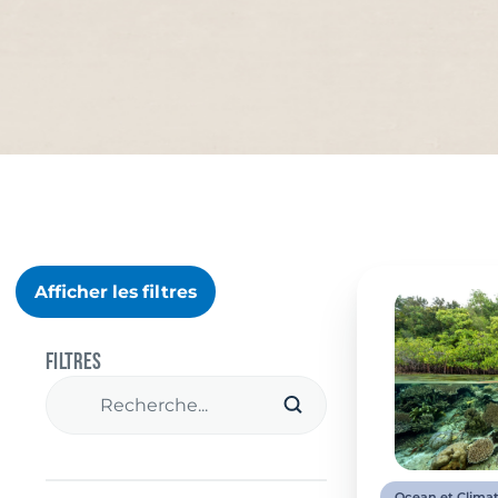
Afficher les filtres
Filtres
Recherches
Rechercher
Ocean et Clima