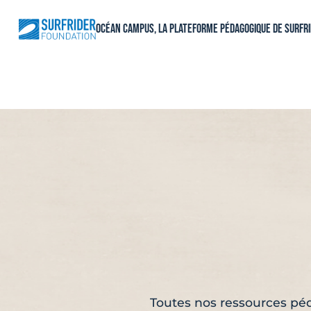
Aller
au
Océan Campus, La plateforme pédagogique de Surfr
contenu
Toutes nos ressources péd