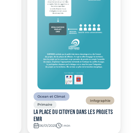
Ocean et Climat
Infographie
Primaire
La place du citoyen dans les projets
EMR
06/01/2025
Temps de lecture:
1 min