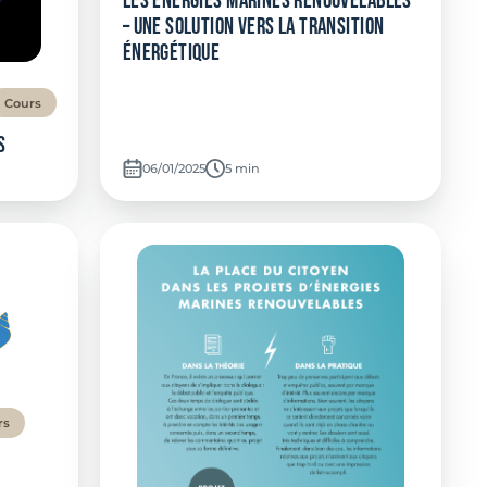
Les Energies Marines Renouvelables
– une solution vers la transition
énergétique
Cours
s
06/01/2025
Temps de lecture:
5 min
rs