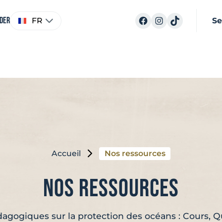
Choisir
Facebook
Instagram
TikTok
ider
FR
Se
une
langue
Accueil
Nos ressources
Nos ressources
agogiques sur la protection des océans : Cours, Qui