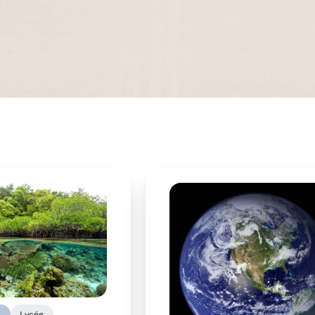
t
Lycée