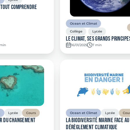
: Tout comprendre
Ocean et Climat
Collège
Lycée
Le climat, ses grands principe
mps de lecture:
 min
16/01/2025
Temps de lecture:
7 min
t
Lycée
Cours
Ocean et Climat
Lycée
Cou
ur du changement
La biodiversité marine face au
dérèglement climatique