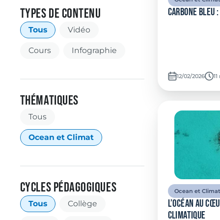
carbone bleu 
Types de contenu
Types
Tous
Vidéo
Cours
Infographie
12/02/2026
Te
11
Thématiques
Catégories
Tous
Ocean et Climat
CYcles pédagogiques
Ocean et Clima
Étiquettes
L’océan au cœ
Tous
Collège
climatique