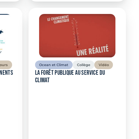
ours
Ocean et Climat
Collège
Vidéo
inents
La forêt publique au service du
climat