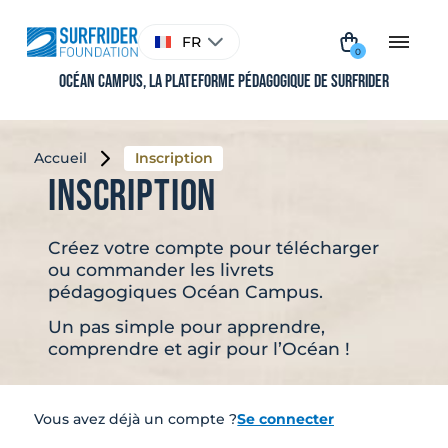
Aller
au
Choisir
FR
contenu
une
0
langue
Océan Campus, La plateforme pédagogique de Surfrider
Accueil
Inscription
Inscription
Créez votre compte pour télécharger
ou commander les livrets
pédagogiques Océan Campus.
Un pas simple pour apprendre,
comprendre et agir pour l’Océan !
Vous avez déjà un compte ?
Se connecter