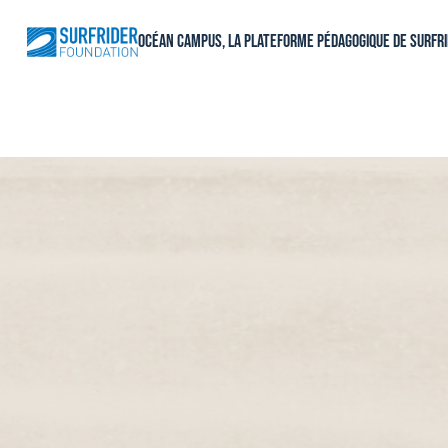
Aller
au
Océan Campus, La plateforme pédagogique de Surfr
contenu