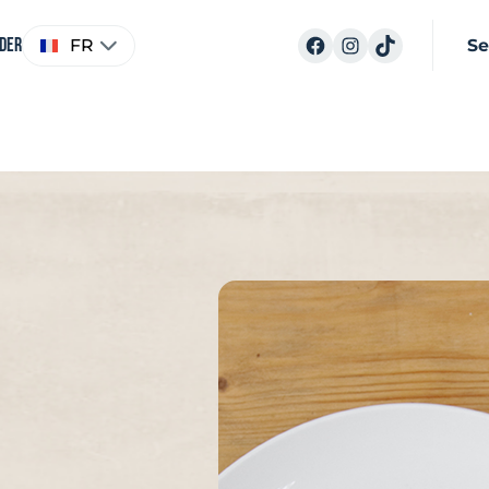
Choisir
Facebook
Instagram
TikTok
ider
FR
Se
une
langue