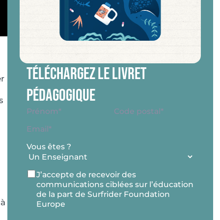
Téléchargez le livret
er
pédagogique
s
Nom
*
Adresse
*
Prénom*
Code
E-
postal
mail
*
Vous êtes ?
RGPD
J’accepte de recevoir des
communications ciblées sur l’éducation
de la part de Surfrider Foundation
 à
Europe