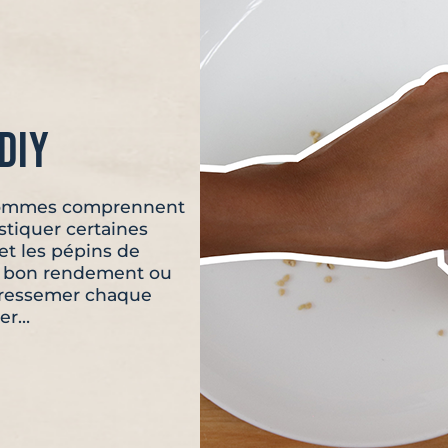
diy
s hommes comprennent
tiquer certaines
 et les pépins de
un bon rendement ou
e ressemer chaque
rer…