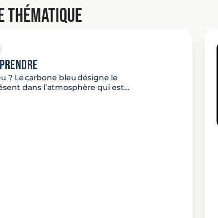
e thématique
mprendre
u ? Le carbone bleu désigne le
ésent dans l’atmosphère qui est…
ture: