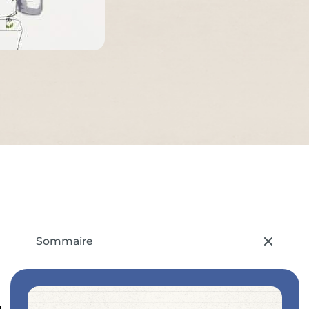
Sommaire
– appuyez sur le bouton pour sélectionner u