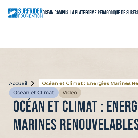
Aller
au
Océan Campus, La plateforme pédagogique de Surfr
contenu
Accueil
Océan et Climat : Energies Marines R
Ocean et Climat
Vidéo
Océan et Climat : Energ
Marines Renouvelable