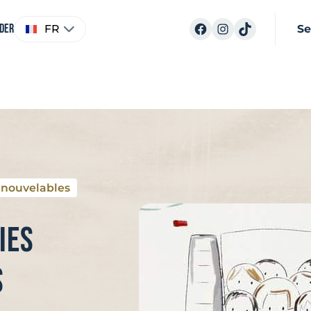
Choisir
Facebook
Instagram
TikTok
ider
FR
Se
une
langue
enouvelables
ies
s