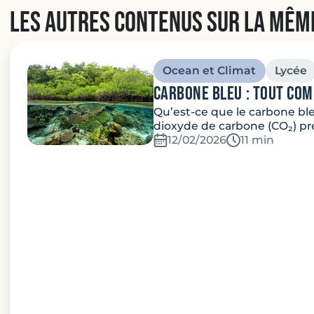
Les autres contenus sur la mêm
Ocean et Climat
Lycée
carbone bleu : Tout co
Qu’est-ce que le carbone ble
dioxyde de carbone (CO₂) pr
12/02/2026
Temps de lec
11 min