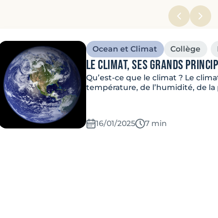
Ocean et Climat
Collège
Le climat, ses grands princi
Qu’est-ce que le climat ? Le clim
température, de l’humidité, de la
16/01/2025
Temps de lecture:
7 min