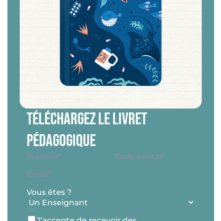
Téléchargez le livret
pédagogique
Nom
*
Adresse
*
Prénom*
Code
E-
postal
mail
*
Vous êtes ?
RGPD
J’accepte de recevoir des