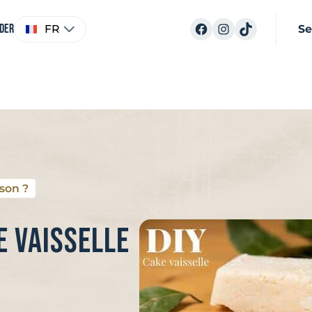
Choisir
Facebook
Instagram
TikTok
ider
FR
Se
une
langue
son ?
e vaisselle