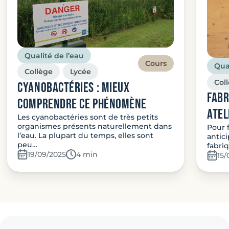
Qualité de l’eau
Cours
Qual
Collège
Lycée
Col
Cyanobactéries : mieux
FABR
comprendre ce phénomène
ATEL
Les cyanobactéries sont de très petits
organismes présents naturellement dans
Pour 
l’eau. La plupart du temps, elles sont
antic
peu…
fabri
19/09/2025
Temps de lecture:
4 min
15/