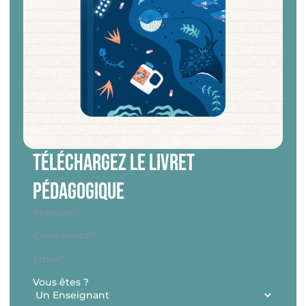
Téléchargez le livret
pédagogique
Nom
*
Prénom*
Adresse
*
Code
E-
postal
mail
*
Vous êtes ?