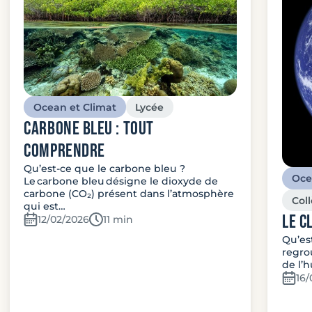
Ocean et Climat
Lycée
carbone bleu : Tout
comprendre
Qu’est-ce que le carbone bleu ?
Oce
Le carbone bleu désigne le dioxyde de
carbone (CO₂) présent dans l’atmosphère
Col
qui est…
Le c
12/02/2026
Temps de lecture:
11 min
Qu’es
regro
de l’
16/