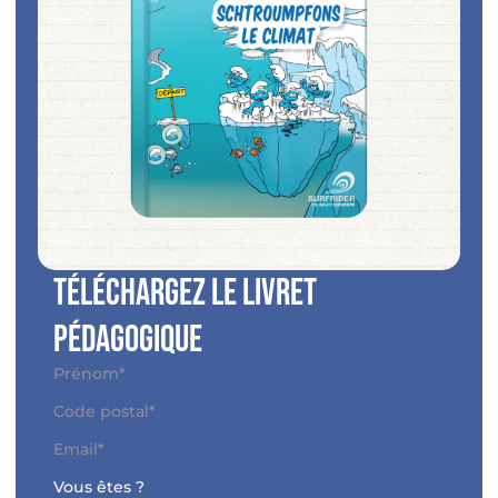
Téléchargez le livret
pédagogique
Nom
*
Prénom*
Adresse
*
Code
E-
postal
mail
*
Vous êtes ?