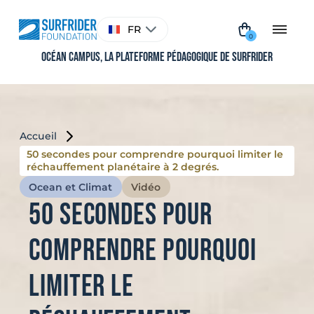
Aller
au
Choisir
FR
contenu
une
0
langue
Océan Campus, La plateforme pédagogique de Surfrider
Accueil
50 secondes pour comprendre pourquoi limiter le
réchauffement planétaire à 2 degrés.
Ocean et Climat
Vidéo
50 secondes pour
comprendre pourquoi
limiter le