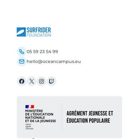
05 59 23 54 99
hello@oceancampus.eu
Facebook
X
Instagram
Twitch