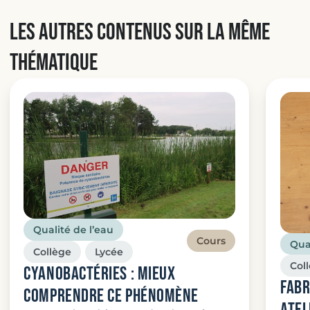
Les autres contenus sur la même
thématique
Qualité de l’eau
Cours
Qual
Collège
Lycée
Col
Cyanobactéries : mieux
FABR
comprendre ce phénomène
ATEL