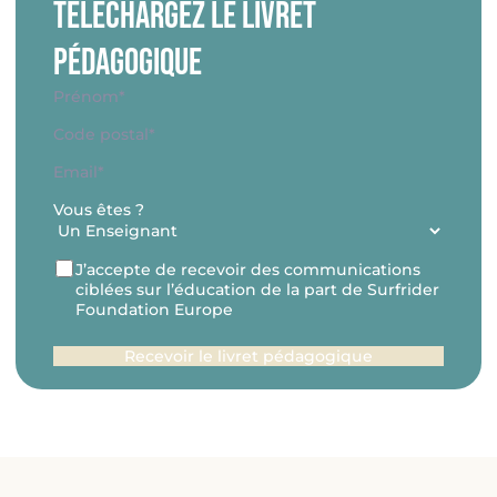
Téléchargez le livret
pédagogique
Nom
*
Prénom*
Adresse
*
Code
E-
postal
mail
*
Vous êtes ?
RGPD
J’accepte de recevoir des communications
ciblées sur l’éducation de la part de Surfrider
Foundation Europe