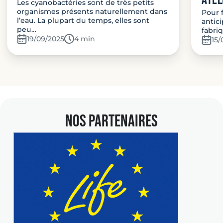
Les cyanobactéries sont de très petits
organismes présents naturellement dans
Pour 
l’eau. La plupart du temps, elles sont
antic
peu…
fabri
19/09/2025
Temps de lecture:
4 min
15/
NOS PARTENAIRES