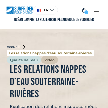
Aller
au
Choisir
FR
contenu
une
0
langue
Océan Campus, La plateforme pédagogique de Surfrider
Accueil
Les relations nappes d’eau souterraine-rivières
Qualité de l’eau
Vidéo
Les relations nappes
d’eau souterraine-
rivières
Explication des relations insoupçonnées