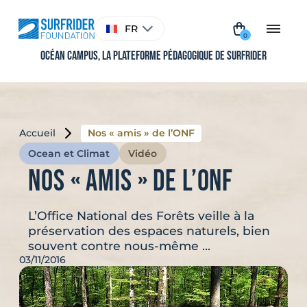
Aller
au
Choisir
FR
contenu
une
0
langue
Océan Campus, La plateforme pédagogique de Surfrider
Accueil
Nos « amis » de l’ONF
Ocean et Climat
Vidéo
Nos « amis » de l’ONF
L’Office National des Forêts veille à la
préservation des espaces naturels, bien
souvent contre nous-même …
03/11/2016