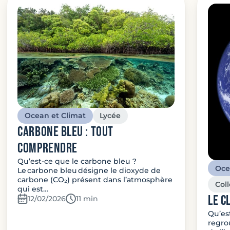
Ocean et Climat
Lycée
carbone bleu : Tout
comprendre
Qu’est-ce que le carbone bleu ?
Oce
Le carbone bleu désigne le dioxyde de
carbone (CO₂) présent dans l’atmosphère
Col
qui est…
Le c
12/02/2026
Temps de lecture:
11 min
Qu’es
regro