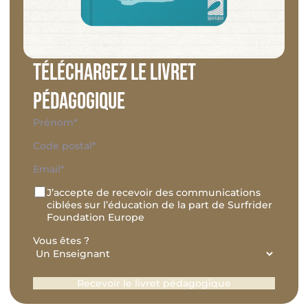
Téléchargez le livret
pédagogique
Nom
*
Prénom*
Adresse
*
Code
E-
postal
mail
*
RGPD
J’accepte de recevoir des communications
ciblées sur l’éducation de la part de Surfrider
Foundation Europe
Vous êtes ?