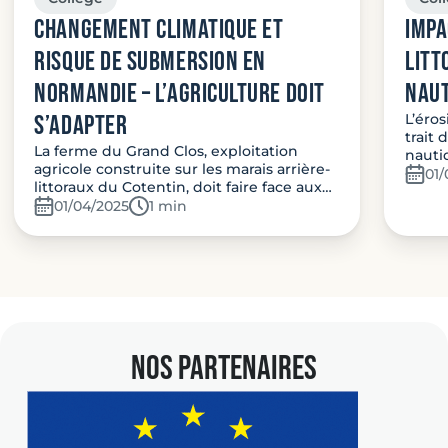
Changement climatique et
Impa
risque de submersion en
litt
Normandie – L’agriculture doit
naut
s’adapter
L’éros
trait 
La ferme du Grand Clos, exploitation
nautiq
agricole construite sur les marais arrière-
01/
littoraux du Cotentin, doit faire face aux…
01/04/2025
Temps de lecture:
1 min
NOS PARTENAIRES