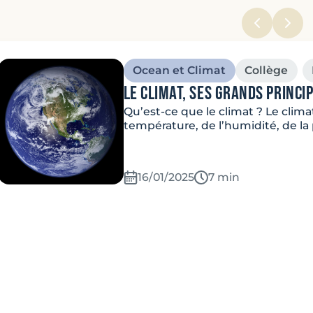
Ocean et Climat
Collège
Le climat, ses grands princi
Qu’est-ce que le climat ? Le clim
température, de l’humidité, de la
16/01/2025
Temps de lecture:
7 min