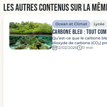
Les autres contenus sur la mêm
Ocean et Climat
Lycée
carbone bleu : Tout co
Qu’est-ce que le carbone ble
dioxyde de carbone (CO₂) pr
12/02/2026
Temps de lec
11 min