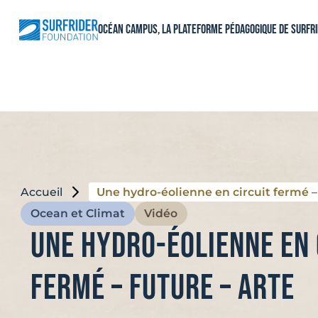
Aller
au
Océan Campus, La plateforme pédagogique de Surfr
contenu
Accueil
Une hydro-éolienne en circuit fermé 
Ocean et Climat
Vidéo
Une hydro-éolienne en 
fermé – FUTURE – ARTE