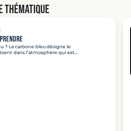
e thématique
mprendre
u ? Le carbone bleu désigne le
ésent dans l’atmosphère qui est…
ture: