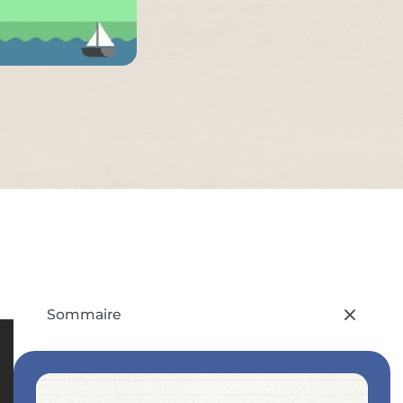
Sommaire
– appuyez sur le bouton pour sélectionner u