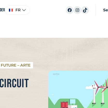
Choisir
Facebook
Instagram
TikTok
ider
FR
Se
une
langue
– FUTURE – ARTE
circuit